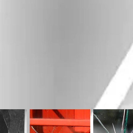
z vous que ce soit DAX Tarnos Capbreton ou autr
vos vitres ou votre vitrine cassés mais il est égal
otre fenêtre et que l’on fasse le remplacement 
vous.
stock
 nécessaire, nous sommes capable de mettre 
plus souvent planche en bois) pour sécuriser les lie