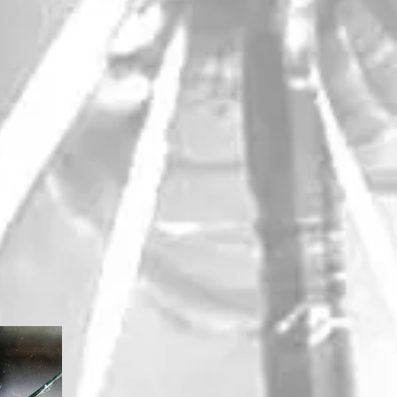
es villes aux
ement possible
du verre dans
en place une
ux