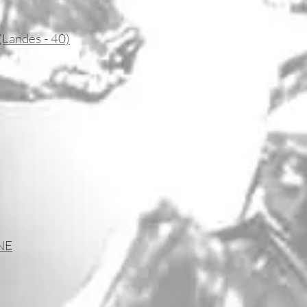
andes - 40)
-Tyrosse près
es pour toute
r et chez le
s puissiez le
NE