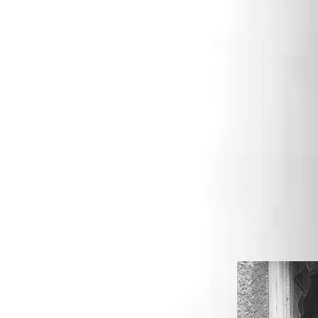
Nous nous déplaçons che
proximité pour remplacer 
que vous nous ameniez v
notre atelier sur rendez 
Dans les cas où c'est
fermeture provisoire (le 