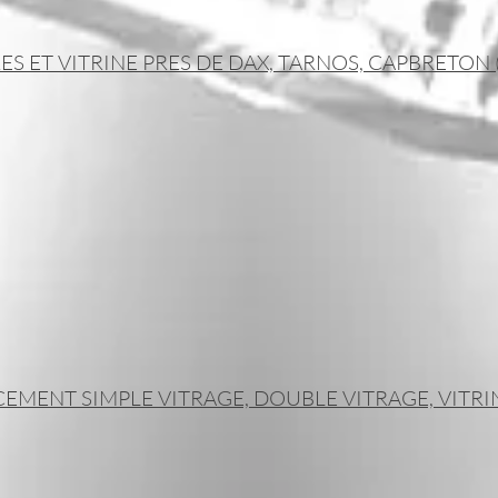
 ET VITRINE PRES DE DAX, TARNOS, CAPBRETON (L
emplacement de vitre implantés à Saint-Vincent-de
ton, nous intervenons dans tout le Sud des Land
ge suite à un bris de glace chez le particulie
ont gratuits
vre pour faire le devis au plus vite afin que vou
rance dans les meilleurs délais :
MENT SIMPLE VITRAGE, DOUBLE VITRAGE, VITRI
 vitrage
e vitrage
es de vos locaux commerciaux