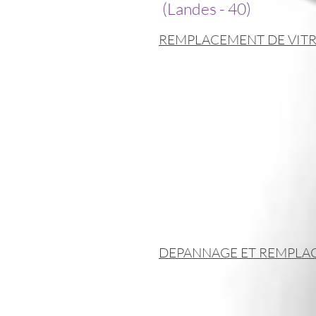
(Landes - 40)
REMPLACEMENT DE VITRES
AMA miroiterie Landes r
de DAX Tarnos et Capbre
prestation de dépanna
professionnel.
Nos devis en vitrerie s
Nous mettons tout en œu
communiquer à votre assu
DEPANNAGE ET REMPLACE
Remplacement de simple
Remplacement de doubl
Remplacement de vitrin