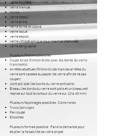
verre feuilleté,
verre trempé,
miroir,
verre dépoli,
v
erre armé,
verre teinté et coloré,
verre laqué,
verre espion,
verre vitrocéramique pour insert et cheminée,
verre sérigraphié
Plusieurs finitions possibles :
Coupe brute (finition brute avec les bords du verre
tranchants)
Arrêtes abattues (finition brute mais les arrêtes du
verre sont cassées au papier de verre afin de ne pas
couper)
Joint poli plat (les bords du verre sont polis)
Biseau (les bords du verre sont polis et un biseau est
réalisé sur tout le contour du verre sur 10 à 40 mm)
Plusieurs façonnages possibles : Coins ronds
Trous/perçages
Pan coupé
Encoches
Plusieurs formes possible : Faire la demande pour
étudier la faisabilité de votre projet.