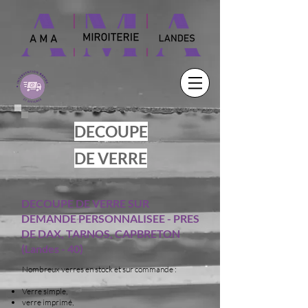
DECOUPE
DE VERRE
DECOUPE DE VERRE SUR
DEMANDE PERSONNALISEE - PRES
DE DAX, TARNOS, CAPBRETON
(Landes - 40)
Nombreux verres en stock et sur commande :
Verre simple,
verre imprimé,