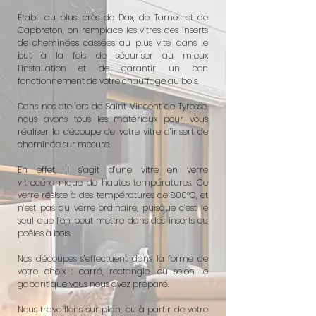
Établi au plus près de Dax, de Tarnos et de
Capbreton, on remplace les vitres des inserts
de cheminées cassées au plus vite, dans le
but à la fois de sécuriser au mieux
l’installation et de garantir un bon
fonctionnement de votre chauffage au bois.
Dans nos ateliers de Saint Vincent de Tyrosse,
nous avons tous les matériaux pour vous
réaliser la découpe de votre vitre d’insert de
cheminée sur mesure.
En effet, il s’agit d’une vitre en verre
vitrocéramique de hautes températures. Ce
verre résiste à des températures de 800°C, et
n’est pas du verre ordinaire, puisque c’est le
seul que l’on peut mettre dans des inserts ou
poêles à bois.
Nos découpes s’effectuent dans la forme de
votre choix : carré, rectangle, ou selon le
gabarit que vous nous avez préparé.
Nous travaillons sur plan, ou à partir de votre