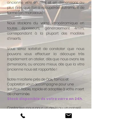
ancienne vitre en état et en dimensions au
plus près, que l’on a récupérée autrement de
forme (en morceaux) !
Nous stockons du verre vitrocéramique en
toutes épaisseurs, généralement 4mm,
correspondant à la plupart des modèles
d’inserts.
Vous serez satisfait de constater que nous
pouvons vous effectuer la découpe très
rapidement en atelier, dès que nous avons les
dimensions, ou encore mieux, dès que la vitre
ancienne nous est rapportée !
Notre miroiterie près de Dax, Tarnos et
Capbreton vous accompagne pour une
solution fiable, rapide et adaptée à votre insert
de cheminée.
Stock disponible de votre verre en 24h.
Contactez-nous
pour un devis ou un conseil
personnalisé.
Votre sécurité et le bon fonctionnement de
votre appareil de chauffage sont notre priorité